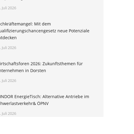
. Juli 2026
achkräftemangel: Mit dem
ualifizierungschancengesetz neue Potenziale
ntdecken
. Juli 2026
irtschaftsforen 2026: Zukunftsthemen für
nternehmen in Dorsten
. Juli 2026
INDOR EnergieTisch: Alternative Antriebe im
chwerlastverkehr& ÖPNV
. Juli 2026