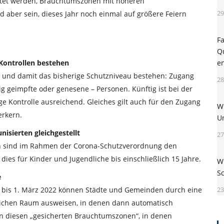
rtet werden, Brauchtumszonen mit höheren
29
 aber sein, dieses Jahr noch einmal auf größere Feiern
F
Q
 Kontrollen bestehen
e
l und damit das bisherige Schutzniveau bestehen: Zugang
28
ig geimpfte oder genesene – Personen. Künftig ist bei der
 Kontrolle ausreichend. Gleiches gilt auch für den Zugang
W
erkern.
U
nisierten gleichgestellt
27
ren sind im Rahmen der Corona-Schutzverordnung den
 dies für Kinder und Jugendliche bis einschließlich 15 Jahre.
W
S
e
r bis 1. März 2022 können Städte und Gemeinden durch eine
23
lichen Raum ausweisen, in denen dann automatisch
n diesen „gesicherten Brauchtumszonen“, in denen