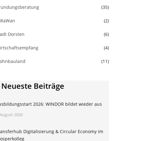
ründungsberatung
(35)
oRaWan
(2)
tadt Dorsten
(6)
irtschaftsempfang
(4)
ohnbauland
(11)
Neueste Beiträge
usbildungsstart 2026: WINDOR bildet wieder aus
 August 2026
ansferhub Digitalisierung & Circular Economy im
osperkolleg