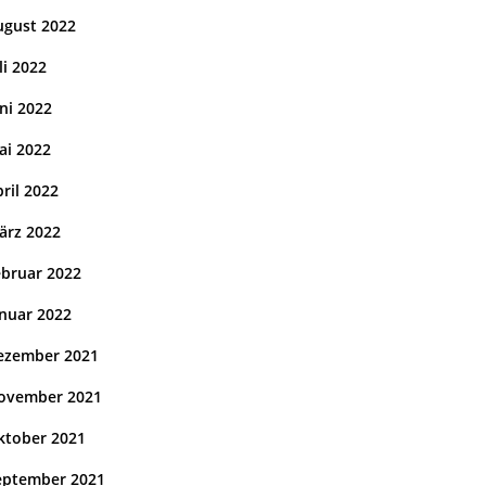
ugust 2022
li 2022
ni 2022
ai 2022
ril 2022
ärz 2022
ebruar 2022
anuar 2022
ezember 2021
ovember 2021
ktober 2021
eptember 2021