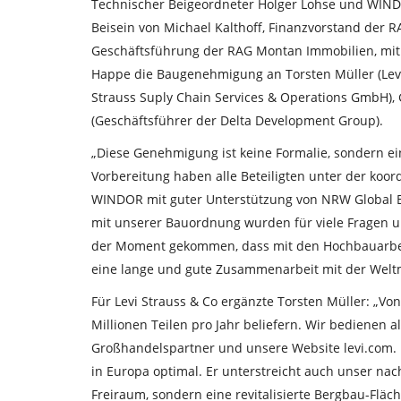
Technischer Beigeordneter Holger Lohse und WIND
Beisein von Michael Kalthoff, Finanzvorstand der R
Geschäftsführung der RAG Montan Immobilien, mit 
Happe die Baugenehmigung an Torsten Müller (Levi’
Strauss Suply Chain Services & Operations GmbH), 
(Geschäftsführer der Delta Development Group).
„Diese Genehmigung ist keine Formalie, sondern ein
Vorbereitung haben alle Beteiligten unter der koo
WINDOR mit guter Unterstützung von NRW Global 
mit unserer Bauordnung wurden für viele Fragen u
der Moment gekommen, dass mit den Hochbauarbei
eine lange und gute Zusammenarbeit mit der Weltma
Für Levi Strauss & Co ergänzte Torsten Müller: „Vo
Millionen Teilen pro Jahr beliefern. Wir bedienen a
Großhandelspartner und unsere Website levi.com. D
in Europa optimal. Er unterstreicht auch unser na
Freiraum, sondern eine revitalisierte Bergbau-Flä