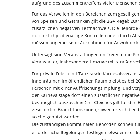
aufgrund des Zusammentreffens vieler Menschen das 
Für das Verweilen in den Bereichen zum gesellig
von Speisen und Getränken gilt die 2G+-Regel: Zutr
zusätzlichen negativen Testnachweis. Die Behörde 
durch stichprobenartige Kontrollen oder durch Abs
müssen angemessene Ausnahmen für Anwohnerin
Untersagt sind Veranstaltungen im Freien ohne P
Veranstalter, insbesondere Umzüge mit straßenre
Für private Feiern mit Tanz sowie Karnevalsveran
Innenräumen im öffentlichen Raum bleibt es bei 2Gp
Personen mit einer Auffrischungsimpfung (und ver
der Karnevalstage dort einen zusätzlichen negativ
bestmöglich auszuschließen. Gleiches gilt für den
gesicherten Brauchtumszonen, soweit es sich bei di
solche genutzt werden.
Die zuständigen kommunalen Behörden können für
erforderliche Regelungen festlegen, etwa eine örtl