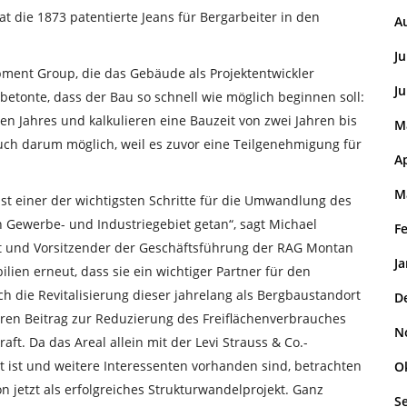
t die 1873 patentierte Jeans für Bergarbeiter in den
A
Ju
pment Group, die das Gebäude als Projektentwickler
Ju
 betonte, dass der Bau so schnell wie möglich beginnen soll:
n Jahres und kalkulieren eine Bauzeit von zwei Jahren bis
M
auch darum möglich, weil es zuvor eine Teilgenehmigung für
Ap
M
t einer der wichtigsten Schritte für die Umwandlung des
Gewerbe- und Industriegebiet getan“, sagt Michael
F
aft und Vorsitzender der Geschäftsführung der RAG Montan
J
ien erneut, dass sie ein wichtiger Partner für den
ch die Revitalisierung dieser jahrelang als Bergbaustandort
D
ren Beitrag zur Reduzierung des Freiflächenverbrauches
N
ft. Da das Areal allein mit der Levi Strauss & Co.-
t ist und weitere Interessenten vorhanden sind, betrachten
O
n jetzt als erfolgreiches Strukturwandelprojekt. Ganz
S