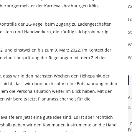
berbürgermeister der Karnevalshochburgen Köln,
G
L
Kontrolle der 2G-Regel beim Zugang zu Ladengeschäften
eistern und Handwerkern, die künftig stichprobenartig
S
W
2, und einstweilen bis zum 9. März 2022. Im Kontext der
W
 eine Überprüfung der Regelungen mit dem Ziel der
fe, dass wir in den nächsten Wochen den Höhepunkt der
 nicht, dass wir dann auch sofort eine Entspannung in den
em die Personalsituation weiter im Blick haben. Mit den
A
wir bereits jetzt Planungssicherheit für die
3.
evalsfeiern jetzt eine gute Idee sind. Es ist aber rechtlich
Tr
. Deshalb geben wir den Kommunen Instrumente an die Hand,
Pr