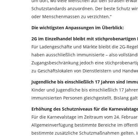
um dort, wo viele Menschen auf den Straßen erwa
Schutzstandards anzuordnen. Der beste Schutz wird
oder Menschenmassen zu verzichten.“
Die wichtigsten Anpassungen im Überblick:
2G im Einzelhandel bleibt mit stichprobenartigen
Für Ladengeschäfte und Märkte bleibt die 2G-Rege
haben ausschließlich immunisierte – also vollständ
Zugangsbeschränkung jedoch eine stichprobenartige
zu Geschäftslokalen von Dienstleistern und Handw
Jugendliche bis einschließlich 17 Jahren sind Immu
Kinder und Jugendliche bis einschließlich 17 Jah
immunisierten Personen gleichgestellt. Bislang galt
Erhöhung des Schutzniveaus für die Karnevalstag
Für die Karnevalstage im Zeitraum vom 24. Februa
Allgemeinverfügung bestimmte Bereiche im öffent
bestimmte zusätzliche Schutzmaßnahmen gelten. I