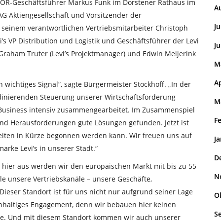
OR-Geschäftsführer Markus Funk im Dorstener Rathaus im
A
AG Aktiengesellschaft und Vorsitzender der
Ju
seinem verantwortlichen Vertriebsmitarbeiter Christoph
s VP Distribution und Logistik und Geschäftsführer der Levi
Ju
Graham Truter (Levi’s Projektmanager) und Edwin Meijerink
M
Ap
 wichtiges Signal“, sagte Bürgermeister Stockhoff. „In der
rdinierenden Steuerung unserer Wirtschaftsförderung
M
Business intensiv zusammengearbeitet. Im Zusammenspiel
F
nd Herausforderungen gute Lösungen gefunden. Jetzt ist
ten in Kürze begonnen werden kann. Wir freuen uns auf
J
rke Levi’s in unserer Stadt.“
D
n hier aus werden wir den europäischen Markt mit bis zu 55
N
lle unsere Vertriebskanäle – unsere Geschäfte,
ieser Standort ist für uns nicht nur aufgrund seiner Lage
O
chhaltiges Engagement, denn wir bebauen hier keinen
S
che. Und mit diesem Standort kommen wir auch unserer