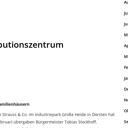
A
Ju
Ju
M
ibutionszentrum
Ap
M
F
J
D
N
amilienhäusern
O
 Strauss & Co. im Industriepark Große Heide in Dorsten hat
S
bruar) übergaben Bürgermeister Tobias Stockhoff,