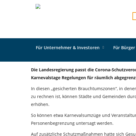
Neue Corona-Schutzver
123
By Schmitz,
9th Februar 2022
Für Unternehmer & Investoren
Für Bürger
Die Landesregierung passt die Corona-Schutzver
Karnevalstage Regelungen für räumlich abgegrenzt
In diesen „gesicherten Brauchtumszonen“, in den
zu rechnen ist, können Städte und Gemeinden durc
erhöhen.
So können etwa Karnevalsumzüge und Veranstaltun
Personenbegrenzung untersagt werden.
Auf zusätzliche Schutzmaßnahmen hatte sich Gesu