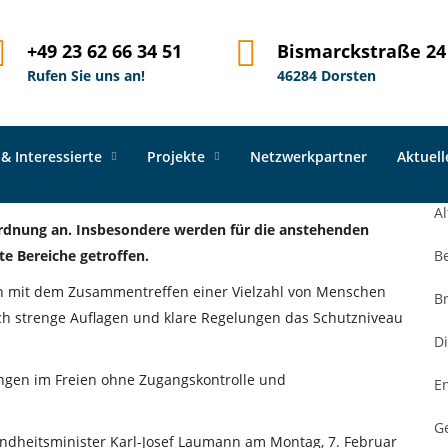
ordnung ab 09. Februar
+49 23 62 66 34 51
Bismarckstraße 24
Rufen Sie uns an!
46284 Dorsten
 & Interessierte
Projekte
Netzwerkpartner
Aktuel
A
Al
ordnung an. Insbesondere werden für die anstehenden
e Bereiche getroffen.
B
en mit dem Zusammentreffen einer Vielzahl von Menschen
B
h strenge Auflagen und klare Regelungen das Schutzniveau
Di
gen im Freien ohne Zugangskontrolle und
E
G
ndheitsminister Karl-Josef Laumann am Montag, 7. Februar