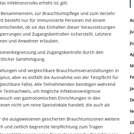
Infektionsrisiko erhöht ist, gilt:
en Beisammensein, zur Brauchtumspflege und zum Verzehr
itt besteht nur für immunisierte Personen mit einem
A
entscheidet, ob sie das Einhalten dieser Voraussetzungen
Ju
perrungen und Zugangskontrollen sicherstellt. Letztere
nen und Anwohner erlauben.
Ju
ersonenbegrenzung und Zugangskontrolle durch den
Ap
chtlicher Genehmigung.
M
staltungen und vergleichbare Brauchtumsveranstaltungen in
F
lus, aber es entfällt die Ausnahme von der Testpflicht für
gleichbare Fälle). Alle Teilnehmenden benötigen während
J
en Testnachweis, um mögliche Infektionsereignisse
 Besuch von gastronomischen Einrichtungen in den
D
esen nicht um reine Speiselokale handelt, die auch als
N
 die ausgewiesenen gesicherten Brauchtumszonen weitere
O
ich und zeitlich begrenzte Verpflichtung zum Tragen
S