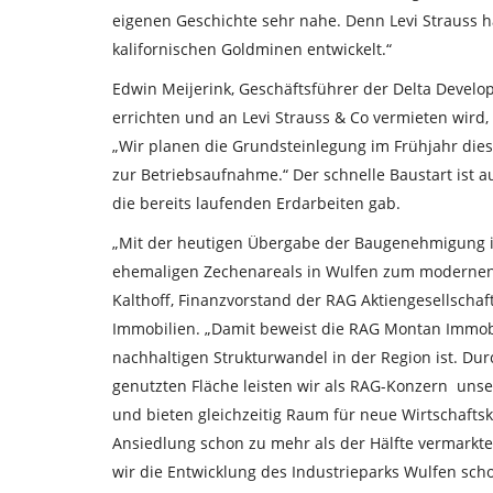
eigenen Geschichte sehr nahe. Denn Levi Strauss ha
kalifornischen Goldminen entwickelt.“
Edwin Meijerink, Geschäftsführer der Delta Develo
errichten und an Levi Strauss & Co vermieten wird,
„Wir planen die Grundsteinlegung im Frühjahr diese
zur Betriebsaufnahme.“ Der schnelle Baustart ist 
die bereits laufenden Erdarbeiten gab.
„Mit der heutigen Übergabe der Baugenehmigung is
ehemaligen Zechenareals in Wulfen zum modernen 
Kalthoff, Finanzvorstand der RAG Aktiengesellsch
Immobilien. „Damit beweist die RAG Montan Immobil
nachhaltigen Strukturwandel in der Region ist. Dur
genutzten Fläche leisten wir als RAG-Konzern unse
und bieten gleichzeitig Raum für neue Wirtschaftskra
Ansiedlung schon zu mehr als der Hälfte vermarkte
wir die Entwicklung des Industrieparks Wulfen scho