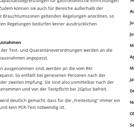
 Kapazitätsbegrenzungen für gastronomische Einrichtungen
Zudem können sie auch für Bereiche außerhalb der
A
ie Brauchtumszonen geltenden Regelungen anordnen, so
Ju
ten Regelungen bedürfen keiner ausdrücklichen
Ju
ausnahmen
M
 der Test- und Quarantäneverordnungen werden an die
Ap
eausnahmen angepasst.
M
en ausgenommen sind, werden an die vom RKI
asst. So entfällt bei genesenen Personen nach der
J
der zweiten Impfung. Sie sind also unmittelbar nach der
ommen und von der Testpflicht bei 2Gplus befreit.
D
ird deutlich gemacht, dass für die „Freitestung“ immer ein
N
und kein PCR-Test notwendig ist.
O
S