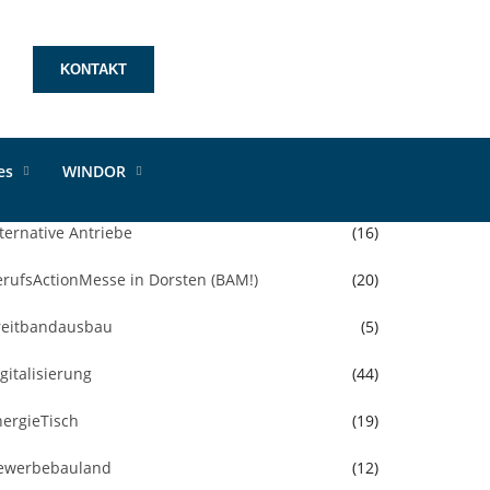
KONTAKT
Kategorien
les
WINDOR
llgemein
(394)
ternative Antriebe
(16)
erufsActionMesse in Dorsten (BAM!)
(20)
reitbandausbau
(5)
gitalisierung
(44)
nergieTisch
(19)
ewerbebauland
(12)