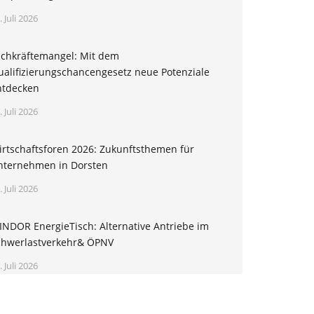
. Juli 2026
achkräftemangel: Mit dem
ualifizierungschancengesetz neue Potenziale
ntdecken
. Juli 2026
irtschaftsforen 2026: Zukunftsthemen für
nternehmen in Dorsten
. Juli 2026
INDOR EnergieTisch: Alternative Antriebe im
chwerlastverkehr& ÖPNV
. Juli 2026