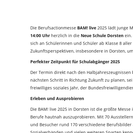
Die Berufsactionmesse
BAM! live
2025 lädt junge 
14:00 Uhr
herzlich in die
Neue Schule Dorsten
ein.
sich an Schülerinnen und Schüler ab Klasse 8 aller 
Zukunftsperspektiven, insbesondere in Dorsten, u
Perfekter Zeitpunkt für Schulabgänger 2025
Der Termin direkt nach den Halbjahreszeugnissen 
nächsten Schritt in Richtung Zukunft zu planen, sei
freiwilliges soziales Jahr, der Bundesfreiwilligendi
Erleben und Ausprobieren
Die BAM! live 2025 in Dorsten ist die größte Messe
Berufe hautnah auszuprobieren. Mit 70 Ausstelle
und Besucher rund 170 verschiedene Berufsbilder
Sozialverbänden und vielen weiteren Sparten kenn