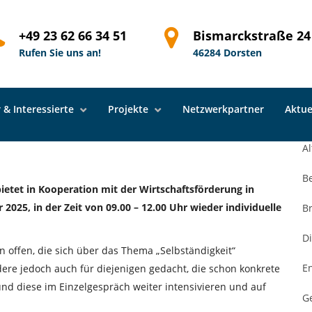
ratung in Dorsten – neue
+49 23 62 66 34 51
Bismarckstraße 24
2025
Rufen Sie uns an!
46284 Dorsten
 & Interessierte
Projekte
Netzwerkpartner
Aktue
A
Al
B
etet in Kooperation mit der Wirtschaftsförderung in
25, in der Zeit von 09.00 – 12.00 Uhr wieder individuelle
B
Di
 offen, die sich über das Thema „Selbständigkeit“
E
ere jedoch auch für diejenigen gedacht, die schon konkrete
nd diese im Einzelgespräch weiter intensivieren und auf
G