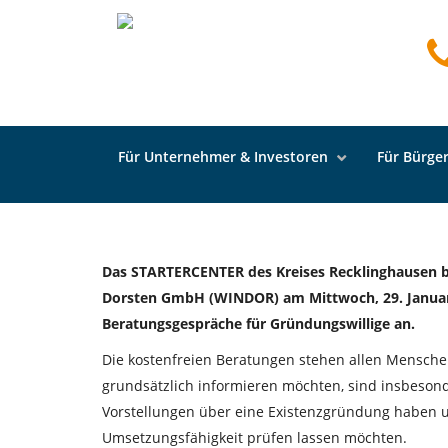
Kostenlose Gründungsbe
Termine am 29. Januar 
123
By Schmitz,
24th Januar 2025
Für Unternehmer & Investoren
Für Bürger
Das STARTERCENTER des Kreises Recklinghausen bi
Dorsten GmbH (WINDOR) am Mittwoch, 29. Januar 20
Beratungsgespräche für Gründungswillige an.
Die kostenfreien Beratungen stehen allen Menschen
grundsätzlich informieren möchten, sind insbesond
Vorstellungen über eine Existenzgründung haben u
Umsetzungsfähigkeit prüfen lassen möchten.