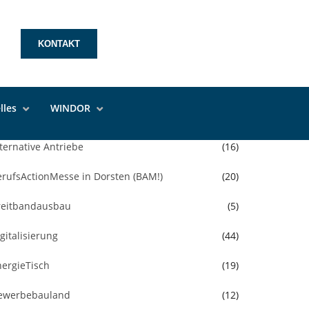
KONTAKT
Kategorien
lles
WINDOR
llgemein
(394)
ternative Antriebe
(16)
erufsActionMesse in Dorsten (BAM!)
(20)
reitbandausbau
(5)
gitalisierung
(44)
nergieTisch
(19)
ewerbebauland
(12)