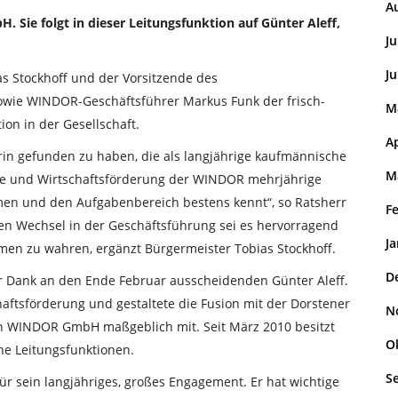
A
 Sie folgt in dieser Leitungsfunktion auf Günter Aleff,
Ju
Ju
s Stockhoff und der Vorsitzende des
sowie WINDOR-Geschäftsführer Markus Funk der frisch-
M
on in der Gesellschaft.
Ap
erin gefunden zu haben, die als langjährige kaufmännische
M
rgie und Wirtschaftsförderung der WINDOR mehrjährige
en und den Aufgabenbereich bestens kennt“, so Ratsherr
F
en Wechsel in der Geschäftsführung sei es hervorragend
J
men zu wahren, ergänzt Bürgermeister Tobias Stockhoff.
D
er Dank an den Ende Februar ausscheidenden Günter Aleff.
ftsförderung und gestaltete die Fusion mit der Dorstener
N
en WINDOR GmbH maßgeblich mit. Seit März 2010 besitzt
O
he Leitungsfunktionen.
S
r sein langjähriges, großes Engagement. Er hat wichtige