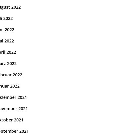
ugust 2022
li 2022
ni 2022
ai 2022
ril 2022
ärz 2022
ebruar 2022
anuar 2022
ezember 2021
ovember 2021
ktober 2021
eptember 2021