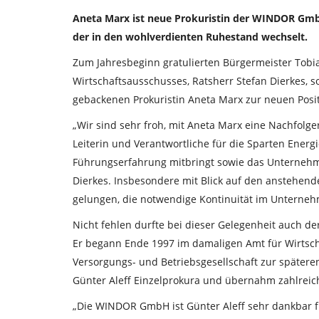
Aneta Marx ist neue Prokuristin der WINDOR GmbH.
der in den wohlverdienten Ruhestand wechselt.
Zum Jahresbeginn gratulierten Bürgermeister Tobia
Wirtschaftsausschusses, Ratsherr Stefan Dierkes, 
gebackenen Prokuristin Aneta Marx zur neuen Positi
„Wir sind sehr froh, mit Aneta Marx eine Nachfolg
Leiterin und Verantwortliche für die Sparten Ene
Führungserfahrung mitbringt sowie das Unternehm
Dierkes. Insbesondere mit Blick auf den anstehend
gelungen, die notwendige Kontinuität im Unterneh
Nicht fehlen durfte bei dieser Gelegenheit auch d
Er begann Ende 1997 im damaligen Amt für Wirtscha
Versorgungs- und Betriebsgesellschaft zur später
Günter Aleff Einzelprokura und übernahm zahlreic
„Die WINDOR GmbH ist Günter Aleff sehr dankbar fü