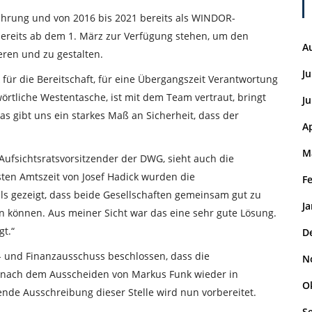
fahrung und von 2016 bis 2021 bereits als WINDOR-
 bereits ab dem 1. März zur Verfügung stehen, um den
A
ren und zu gestalten.
Ju
 für die Bereitschaft, für eine Übergangszeit Verantwortung
rtliche Westentasche, ist mit dem Team vertraut, bringt
Ju
s gibt uns ein starkes Maß an Sicherheit, dass der
Ap
M
Aufsichtsratsvorsitzender der DWG, sieht auch die
ten Amtszeit von Josef Hadick wurden die
F
s gezeigt, dass beide Gesellschaften gemeinsam gut zu
J
n können. Aus meiner Sicht war das eine sehr gute Lösung.
gt.“
D
- und Finanzausschuss beschlossen, dass die
N
nach dem Ausscheiden von Markus Funk wieder in
O
ende Ausschreibung dieser Stelle wird nun vorbereitet.
S