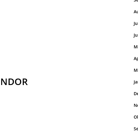
A
Ju
Ju
M
Ap
M
WINDOR
J
D
N
O
S