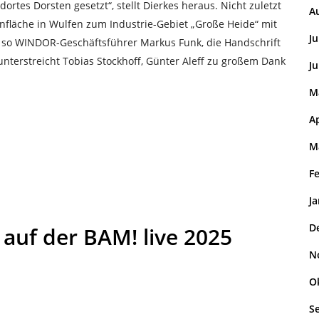
rtes Dorsten gesetzt“, stellt Dierkes heraus. Nicht zuletzt
A
nfläche in Wulfen zum Industrie-Gebiet „Große Heide“ mit
Ju
 so WINDOR-Geschäftsführer Markus Funk, die Handschrift
 unterstreicht Tobias Stockhoff, Günter Aleff zu großem Dank
Ju
M
Ap
M
F
J
D
auf der BAM! live 2025
N
O
S