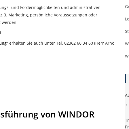
G
rungs- und Fördermöglichkeiten und administrativen
.B. Marketing, persönliche Voraussetzungen oder
L
t werden.
S
1.
ung
“ erhalten Sie auch unter Tel. 02362 66 34 60 (Herr Arno
W
W
A
3.
ftsführung von WINDOR
Tr
Pr