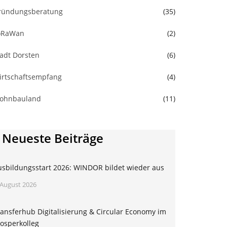
ründungsberatung
(35)
oRaWan
(2)
tadt Dorsten
(6)
irtschaftsempfang
(4)
ohnbauland
(11)
Neueste Beiträge
usbildungsstart 2026: WINDOR bildet wieder aus
 August 2026
ansferhub Digitalisierung & Circular Economy im
osperkolleg