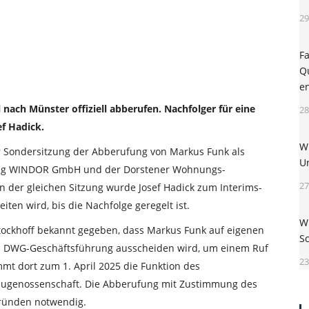
29
F
Q
e
ach Münster offiziell abberufen. Nachfolger für eine
28
f Hadick.
W
r Sondersitzung der Abberufung von Markus Funk als
U
rung WINDOR GmbH und der Dorstener Wohnungs-
27
 der gleichen Sitzung wurde Josef Hadick zum Interims-
eiten wird, bis die Nachfolge geregelt ist.
W
tockhoff bekannt gegeben, dass Markus Funk auf eigenen
S
 DWG-Geschäftsführung ausscheiden wird, um einem Ruf
23
mt dort zum 1. April 2025 die Funktion des
ugenossenschaft. Die Abberufung mit Zustimmung des
Gründen notwendig.