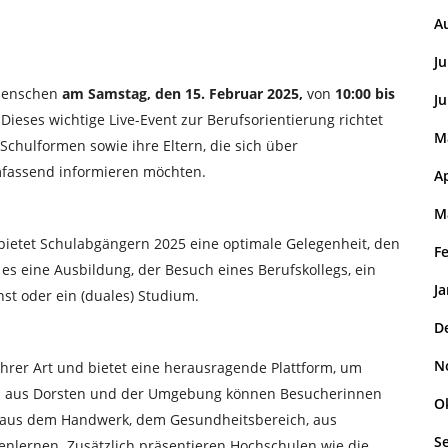
A
Ju
Menschen
am Samstag, den 15. Februar 2025,
von
10:00 bis
Ju
 Dieses wichtige Live-Event zur Berufsorientierung richtet
M
Schulformen sowie ihre Eltern, die sich über
mfassend informieren möchten.
Ap
M
bietet Schulabgängern 2025 eine optimale Gelegenheit, den
F
 es eine Ausbildung, der Besuch eines Berufskollegs, ein
J
enst oder ein (duales) Studium.
D
N
 ihrer Art und bietet eine herausragende Plattform, um
rn aus Dorsten und der Umgebung können Besucherinnen
O
 aus dem Handwerk, dem Gesundheitsbereich, aus
S
enlernen. Zusätzlich präsentieren Hochschulen wie die