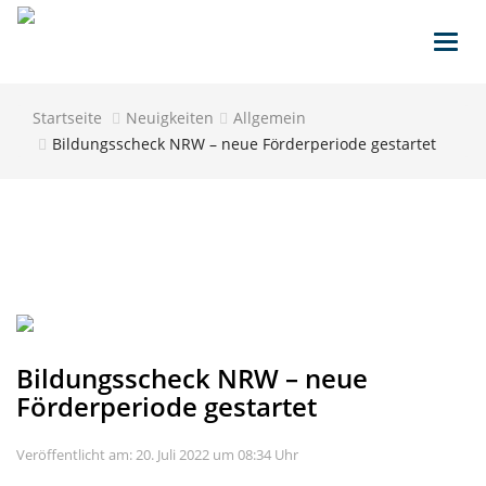
Toggl
navig
Startseite
Neuigkeiten
Allgemein
Bildungsscheck NRW – neue Förderperiode gestartet
Bildungsscheck NRW – neue
Förderperiode gestartet
Veröffentlicht am: 20. Juli 2022 um 08:34 Uhr