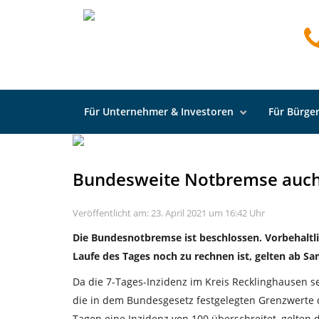
Startseite
Neuigkeiten
Allgemein
Bundeswe
Für Unternehmer & Investoren
Für Bürger
Bundesweite Notbremse auch 
Veröffentlicht am: 23. April 2021 um 16:42 Uhr
Die Bundesnotbremse ist beschlossen. Vorbehaltlic
Laufe des Tages noch zu rechnen ist, gelten ab Sa
Da die 7-Tages-Inzidenz im Kreis Recklinghausen se
die in dem Bundesgesetz festgelegten Grenzwerte d
Tagen eine Inzidenz von 100 überschreitet, gelte