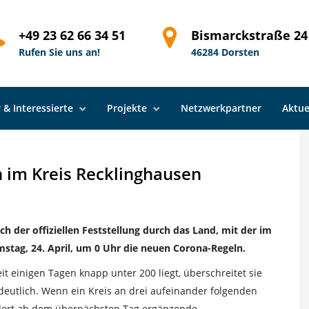
ite Notbremse auch im Kreis Recklinghausen
+49 23 62 66 34 51
Bismarckstraße 24
Rufen Sie uns an!
46284 Dorsten
 & Interessierte
Projekte
Netzwerkpartner
Aktue
im Kreis Recklinghausen
h der offiziellen Feststellung durch das Land, mit der im
mstag, 24. April, um 0 Uhr die neuen Corona-Regeln.
it einigen Tagen knapp unter 200 liegt, überschreitet sie
eutlich. Wenn ein Kreis an drei aufeinander folgenden
n dort ab dem übernächsten Tag ergänzende