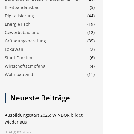
Breitbandausbau
(5)
Digitalisierung
(44)
EnergieTisch
(19)
Gewerbebauland
(12)
Gründungsberatung
(35)
LoRaWan
(2)
Stadt Dorsten
(6)
Wirtschaftsempfang
(4)
Wohnbauland
(11)
Neueste Beiträge
Ausbildungsstart 2026: WINDOR bildet
wieder aus
3. August 2026