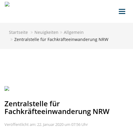
Toggl
navig
Startseite
Neuigkeiten
Allgemein
Zentralstelle für Fachkräfteeinwanderung NRW
Zentralstelle für
Fachkräfteeinwanderung NRW
Veröffentlicht am: 22. Januar 2020 um 07:56 Uhr