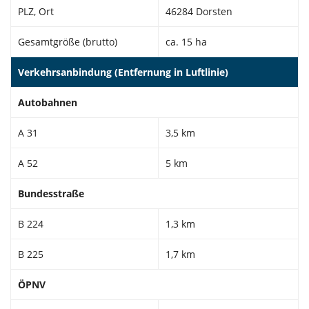
PLZ, Ort
46284 Dorsten
Gesamtgröße (brutto)
ca. 15 ha
Verkehrsanbindung (Entfernung in Luftlinie)
Autobahnen
A 31
3,5 km
A 52
5 km
Bundesstraße
B 224
1,3 km
B 225
1,7 km
ÖPNV