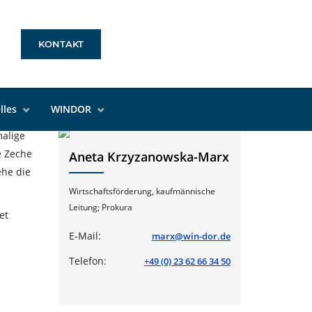
KONTAKT
Ansprechpartner
lles
WINDOR
alige
e Zeche
Aneta Krzyzanowska-Marx
ehe die
Wirtschaftsförderung, kaufmännische
Leitung; Prokura
et
E-Mail:
marx@win-dor.de
Telefon:
+49 (0) 23 62 66 34 50