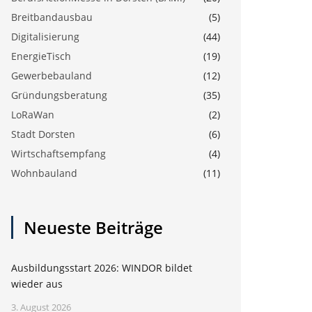
Breitbandausbau
(5)
Digitalisierung
(44)
EnergieTisch
(19)
Gewerbebauland
(12)
Gründungsberatung
(35)
LoRaWan
(2)
Stadt Dorsten
(6)
Wirtschaftsempfang
(4)
Wohnbauland
(11)
Neueste Beiträge
Ausbildungsstart 2026: WINDOR bildet
wieder aus
3. August 2026