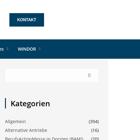
rden
KONTAKT
les
WINDOR
Kategorien
Allgemein
(394)
Alternative Antriebe
(16)
BerufsActionMesse in Dorsten (BAM!)
(20)