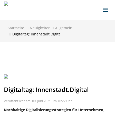
Toggl
navig
Startseite
Neuigkeiten
Allgemein
Digitaltag: Innenstadt.Digital
Digitaltag: Innenstadt.Digital
Veröffentlicht am: 09. Juni 2021 um 10:22 Uhr
Nachhaltige Digitalisierungsstrategien für Unternehmen,