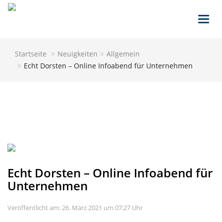
Toggl
navig
Startseite
Neuigkeiten
Allgemein
Echt Dorsten – Online Infoabend für Unternehmen
Echt Dorsten – Online Infoabend für
Unternehmen
Veröffentlicht am: 26. März 2021 um 07:27 Uhr