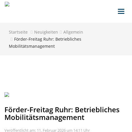
Toggl
navig
Startseite
Neuigkeiten
Allgemein
Förder-Freitag Ruhr: Betriebliches
Mobilitätsmanagement
Förder-Freitag Ruhr: Betriebliches
Mobilitätsmanagement
Veröffentlicht am: 11. Februar 2026 um 14:11 Uhr