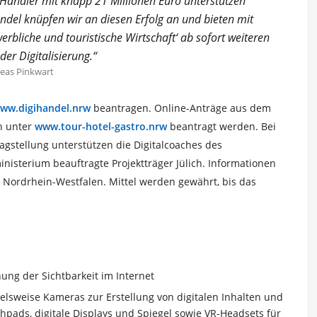
Händler mit knapp 21 Millionen Euro unterstützen
del knüpfen wir an diesen Erfolg an und bieten mit
rbliche und touristische Wirtschaft‘ ab sofort weiteren
der Digitalisierung.“
reas Pinkwart
ww.digihandel.nrw
beantragen. Online-Anträge aus dem
n unter
www.tour-hotel-gastro.nrw
beantragt werden. Bei
agstellung unterstützen die Digitalcoaches des
isterium beauftragte Projektträger Jülich. Informationen
 Nordrhein-Westfalen. Mittel werden gewährt, bis das
ung der Sichtbarkeit im Internet
lsweise Kameras zur Erstellung von digitalen Inhalten und
hpads, digitale Displays und Spiegel sowie VR-Headsets für