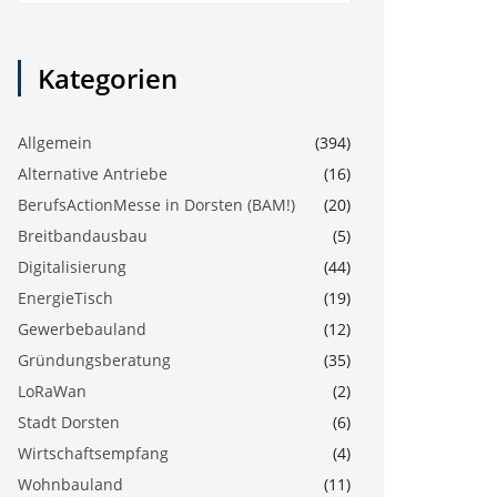
Kategorien
Allgemein
(394)
Alternative Antriebe
(16)
BerufsActionMesse in Dorsten (BAM!)
(20)
Breitbandausbau
(5)
Digitalisierung
(44)
EnergieTisch
(19)
Gewerbebauland
(12)
Gründungsberatung
(35)
LoRaWan
(2)
Stadt Dorsten
(6)
Wirtschaftsempfang
(4)
Wohnbauland
(11)