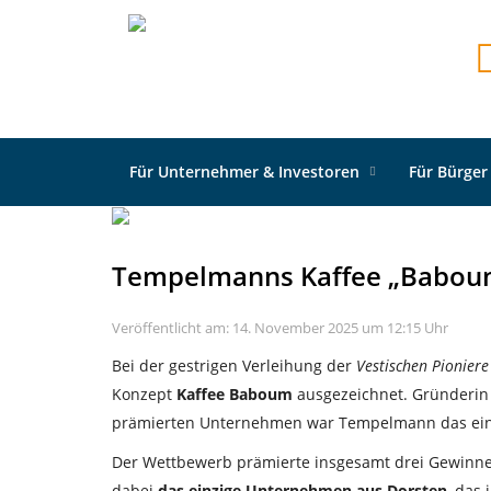
Startseite
Neuigkeiten
Allgemein
Tempelma
Für Unternehmer & Investoren
Für Bürger
Tempelmanns Kaffee „Baboum“
Veröffentlicht am: 14. November 2025 um 12:15 Uhr
Bei der gestrigen Verleihung der
Vestischen Pioniere
Konzept
Kaffee Baboum
ausgezeichnet. Gründeri
prämierten Unternehmen war Tempelmann das einz
Der Wettbewerb prämierte insgesamt drei Gewinne
dabei
das einzige Unternehmen aus Dorsten
, das