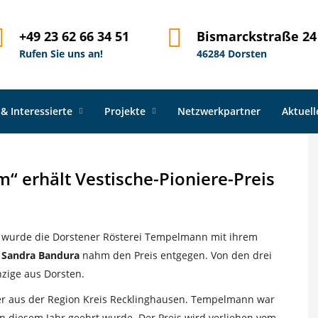
nns Kaffee „Baboum“ erhält Vestische-Pioniere-Preis
+49 23 62 66 34 51
Bismarckstraße 24
Rufen Sie uns an!
46284 Dorsten
 & Interessierte
Projekte
Netzwerkpartner
Aktuel
 erhält Vestische-Pioniere-Preis
wurde die Dorstener Rösterei Tempelmann mit ihrem
n
Sandra Bandura
nahm den Preis entgegen. Von den drei
ige aus Dorsten.
r aus der Region Kreis Recklinghausen. Tempelmann war
 in diesem Jahr geehrt wurde. Der Preis wird verliehen vom