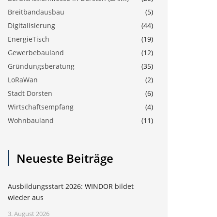
Breitbandausbau
(5)
Digitalisierung
(44)
EnergieTisch
(19)
Gewerbebauland
(12)
Gründungsberatung
(35)
LoRaWan
(2)
Stadt Dorsten
(6)
Wirtschaftsempfang
(4)
Wohnbauland
(11)
Neueste Beiträge
Ausbildungsstart 2026: WINDOR bildet
wieder aus
3. August 2026