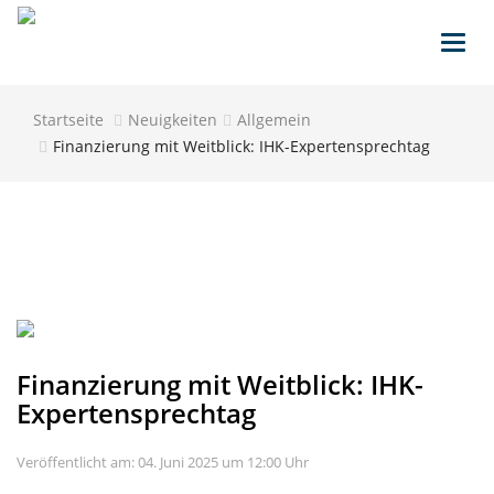
Toggl
navig
Startseite
Neuigkeiten
Allgemein
Finanzierung mit Weitblick: IHK-Expertensprechtag
Finanzierung mit Weitblick: IHK-
Expertensprechtag
Veröffentlicht am: 04. Juni 2025 um 12:00 Uhr