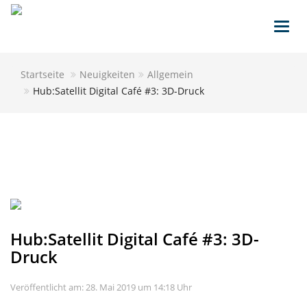
Toggl
navig
Startseite
Neuigkeiten
Allgemein
Hub:Satellit Digital Café #3: 3D-Druck
Hub:Satellit Digital Café #3: 3D-
Druck
Veröffentlicht am: 28. Mai 2019 um 14:18 Uhr