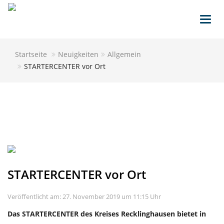
Toggl
navig
Startseite
Neuigkeiten
Allgemein
STARTERCENTER vor Ort
STARTERCENTER vor Ort
Veröffentlicht am: 27. November 2019 um 11:15 Uhr
Das STARTERCENTER des Kreises Recklinghausen bietet in