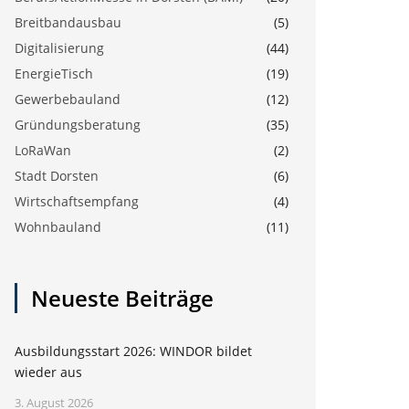
Breitbandausbau
(5)
Digitalisierung
(44)
EnergieTisch
(19)
Gewerbebauland
(12)
Gründungsberatung
(35)
LoRaWan
(2)
Stadt Dorsten
(6)
Wirtschaftsempfang
(4)
Wohnbauland
(11)
Neueste Beiträge
Ausbildungsstart 2026: WINDOR bildet
wieder aus
3. August 2026