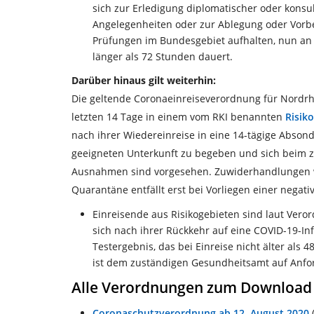
sich zur Erledigung diplomatischer oder konsu
Angelegenheiten oder zur Ablegung oder Vorb
Prüfungen im Bundesgebiet aufhalten, nun an 
länger als 72 Stunden dauert.
Darüber hinaus gilt weiterhin:
Die geltende Coronaeinreiseverordnung für Nordrhe
letzten 14 Tage in einem vom RKI benannten
Risik
nach ihrer Wiedereinreise in eine 14-tägige Abson
geeigneten Unterkunft zu begeben und sich beim 
Ausnahmen sind vorgesehen. Zuwiderhandlungen w
Quarantäne entfällt erst bei Vorliegen einer negat
Einreisende aus Risikogebieten sind laut Vero
sich nach ihrer Rückkehr auf eine COVID-19-Inf
Testergebnis, das bei Einreise nicht älter als 
ist dem zuständigen Gesundheitsamt auf Anfor
Alle Verordnungen zum Download
Coronaschutzverordnung ab 12. August 2020